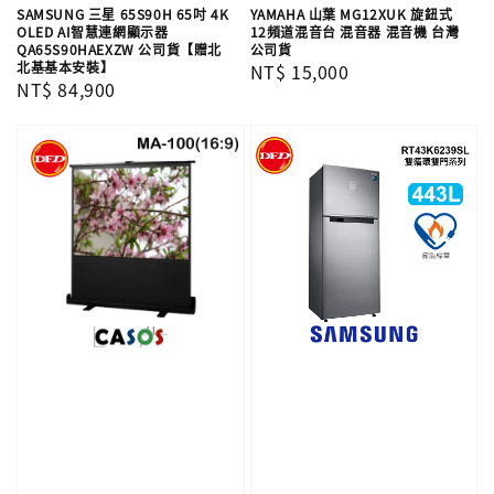
SAMSUNG 三星 65S90H 65吋 4K
YAMAHA 山葉 MG12XUK 旋鈕式
OLED AI智慧連網顯示器
12頻道混音台 混音器 混音機 台灣
QA65S90HAEXZW 公司貨【贈北
公司貨
北基基本安裝】
Regular
NT$ 15,000
Regular
NT$ 84,900
price
price