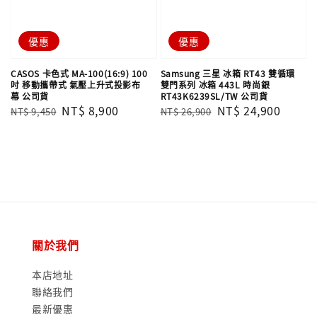
優惠
優惠
CASOS 卡色式 MA-100(16:9) 100
Samsung 三星 冰箱 RT43 雙循環
吋 移動攜帶式 氣壓上升式投影布
雙門系列 冰箱 443L 時尚銀
幕 公司貨
RT43K6239SL/TW 公司貨
Regular
Sale
NT$ 8,900
Regular
Sale
NT$ 24,900
NT$ 9,450
NT$ 26,900
price
price
price
price
關於我們
本店地址
聯絡我們
最新優惠