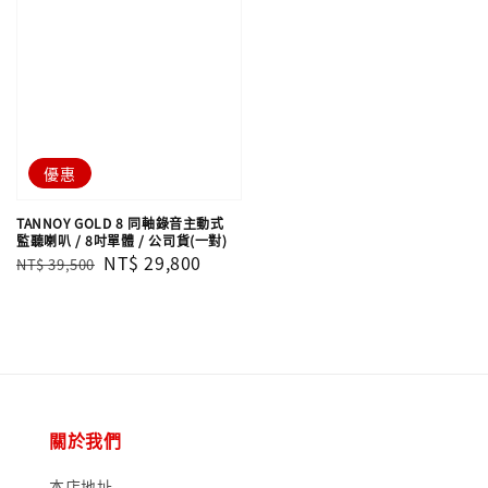
優惠
TANNOY GOLD 8 同軸錄音主動式
監聽喇叭 / 8吋單體 / 公司貨(一對)
Regular
Sale
NT$ 29,800
NT$ 39,500
price
price
關於我們
本店地址