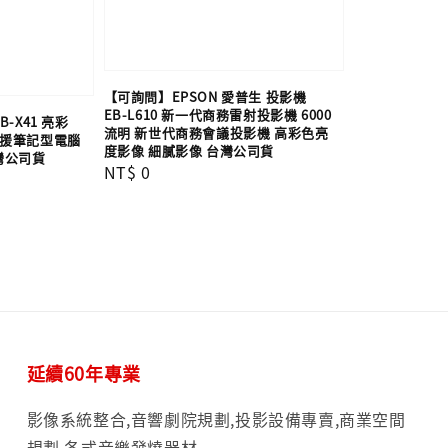
【可詢問】EPSON 愛普生 投影機
EB-L610 新一代商務雷射投影機 6000
B-X41 亮彩
流明 新世代商務會議投影機 高彩色亮
 支援筆記型電腦
度影像 細膩影像​ 台灣公司貨
灣公司貨
Regular
NT$ 0
price
延續60年專業
影像系統整合,音響劇院規劃,投影設備專賣,商業空間
規劃,各式音樂發燒器材