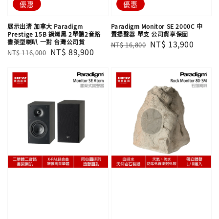
優惠
優惠
展示出清 加拿大 Paradigm
Paradigm Monitor SE 2000C 中
Prestige 15B 鋼烤黑 2單體2音路
置揚聲器 單支 公司貨享保固
書架型喇叭 一對 台灣公司貨
Regular
Sale
NT$ 13,900
NT$ 16,800
Regular
Sale
NT$ 89,900
NT$ 116,000
price
price
price
price