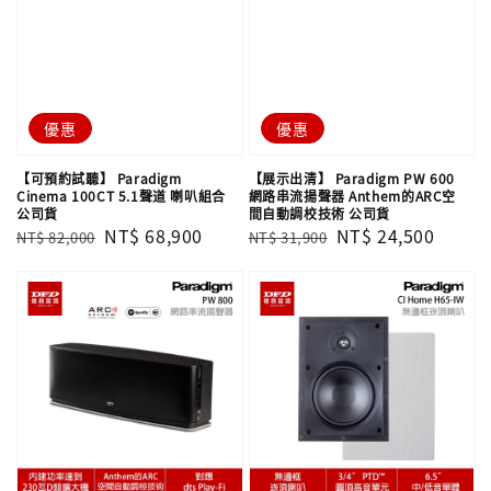
優惠
優惠
【可預約試聽】 Paradigm
【展示出清】 Paradigm PW 600
Cinema 100CT 5.1聲道 喇叭組合
網路串流揚聲器 Anthem的ARC空
公司貨
間自動調校技術 公司貨
Regular
Sale
NT$ 68,900
Regular
Sale
NT$ 24,500
NT$ 82,000
NT$ 31,900
price
price
price
price