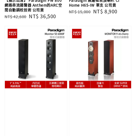
【展示出清】 Paradigm PW 800
Paradigm 無邊框崁頂喇叭 CI
網路串流揚聲器 Anthem的ARC空
Home H65-IW 單支 公司貨
間自動調校技術 公司貨
Regular
Sale
NT$ 8,900
NT$ 15,000
Regular
Sale
NT$ 36,500
NT$ 42,600
price
price
price
price