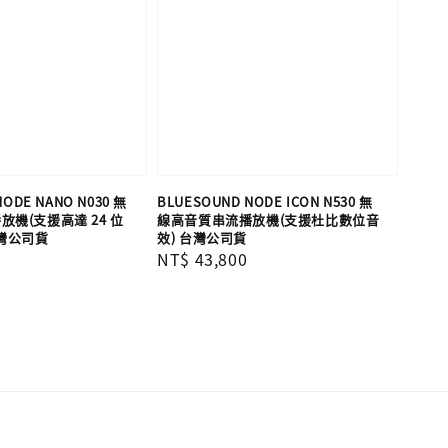
ODE NANO N030 無
BLUESOUND NODE ICON N530 無
機(支援高達 24 位
線高音質串流播放機(支援杜比數位音
 台灣公司貨
效) 台灣公司貨
Regular
NT$ 43,800
price