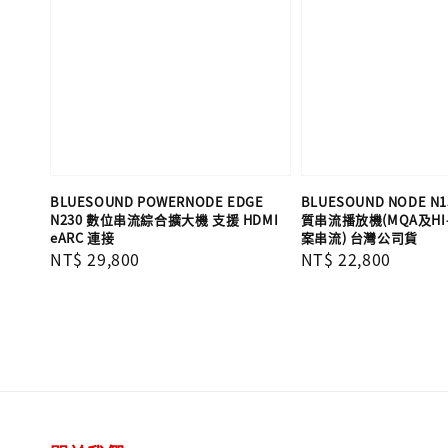
BLUESOUND POWERNODE EDGE
BLUESOUND NODE N
N230 數位串流綜合擴大機 支援 HDMI
質串流播放機(MQA及HI
eARC 連接
案串流) 台灣公司貨
Regular
NT$ 29,800
Regular
NT$ 22,800
price
price