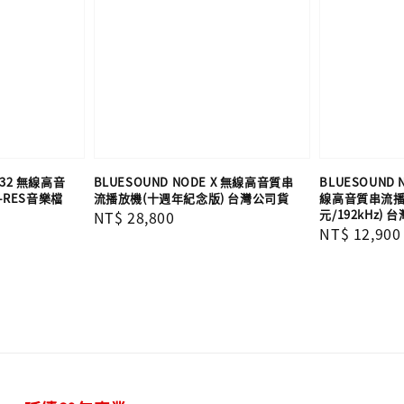
132 無線高音
BLUESOUND NODE X 無線高音質串
BLUESOUND N
-RES音樂檔
流播放機(十週年紀念版) 台灣公司貨
線高音質串流播放
元/192kHz)
Regular
NT$ 28,800
Regular
NT$ 12,900
price
price