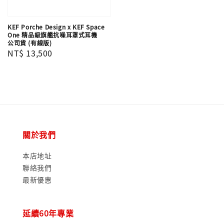
KEF Porche Design x KEF Space
One 精品級旗艦抗噪耳罩式耳機
公司貨 (有線版)
Regular
NT$ 13,500
price
關於我們
本店地址
聯絡我們
最新優惠
延續60年專業