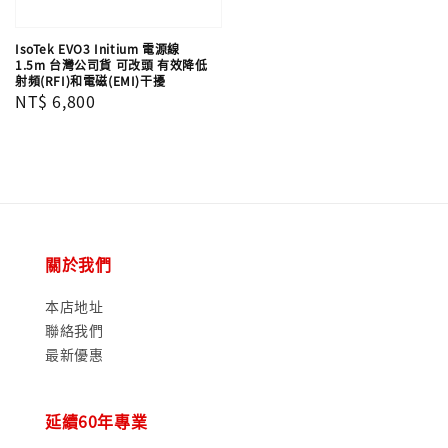
IsoTek EVO3 Initium 電源線
1.5m 台灣公司貨 可改頭 有效降低
射頻(RFI)和電磁(EMI)干擾
Regular
NT$ 6,800
price
關於我們
本店地址
聯絡我們
最新優惠
延續60年專業