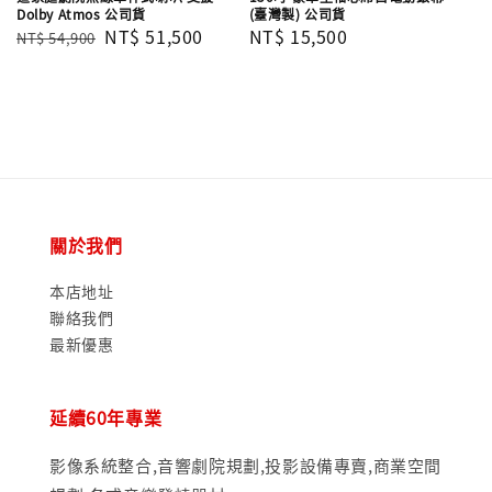
Dolby Atmos 公司貨
(臺灣製) 公司貨
Regular
Sale
NT$ 51,500
Regular
NT$ 15,500
NT$ 54,900
price
price
price
關於我們
本店地址
聯絡我們
最新優惠
延續60年專業
影像系統整合,音響劇院規劃,投影設備專賣,商業空間