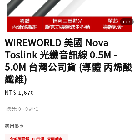
1
/3
WIREWORLD 美國 Nova
Toslink 光纖音訊線 0.5M -
5.0M 台灣公司貨 (導體 丙烯酸
纖維)
Regular
NT$ 1,670
price
總分:
0
-
0
評價
適用優惠
全館消費滿100元贈1元回饋金