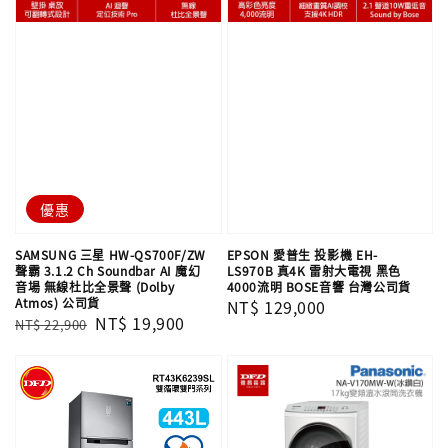
優惠
SAMSUNG 三星 HW-QS700F/ZW
EPSON 愛普生 投影機 EH-
聲霸 3.1.2 Ch Soundbar AI 魔幻
LS970B 真4K 雷射大電視 黑色
音場 無線杜比全景聲 (Dolby
4000流明 BOSE音響 台灣公司貨
Atmos) 公司貨
Regular
NT$ 129,000
Regular
Sale
NT$ 19,900
NT$ 22,900
price
price
price