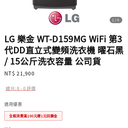
1
/9
LG 樂金 WT-D159MG WiFi 第3
代DD直立式變頻洗衣機 曜石黑
/ 15公斤洗衣容量 公司貨
Regular
NT$ 21,900
price
總分:
0
-
0
評價
適用優惠
全館消費滿100元贈1元回饋金