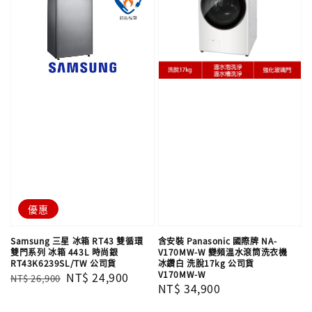
優惠
Samsung 三星 冰箱 RT43 雙循環
含安裝 Panasonic 國際牌 NA-
雙門系列 冰箱 443L 時尚銀
V170MW-W 變頻溫水滾筒洗衣機
RT43K6239SL/TW 公司貨
冰鑽白 洗脫17kg 公司貨
V170MW-W
Regular
Sale
NT$ 24,900
NT$ 26,900
Regular
NT$ 34,900
price
price
price