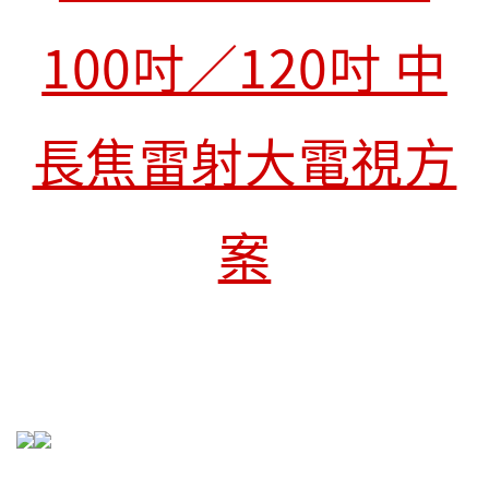
100吋／120吋 中
長焦雷射大電視方
案