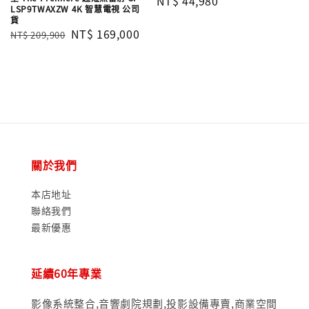
Regular
NT$ 44,980
LSP9TWAXZW 4K 智慧電視 公司
price
貨
Regular
Sale
NT$ 169,000
NT$ 209,900
price
price
關於我們
本店地址
聯絡我們
最新優惠
延續60年專業
影像系統整合,音響劇院規劃,投影設備專賣,商業空間