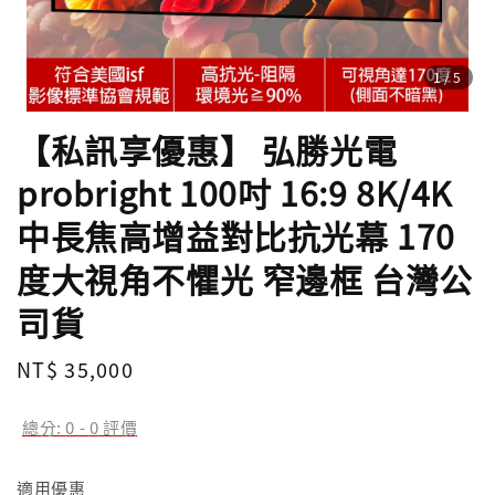
1
/5
【私訊享優惠】 弘勝光電
probright 100吋 16:9 8K/4K
中長焦高增益對比抗光幕 170
度大視角不懼光 窄邊框 台灣公
司貨
Regular
NT$ 35,000
price
總分:
0
-
0
評價
適用優惠