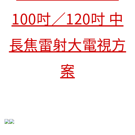
100吋／120吋 中
長焦雷射大電視方
案