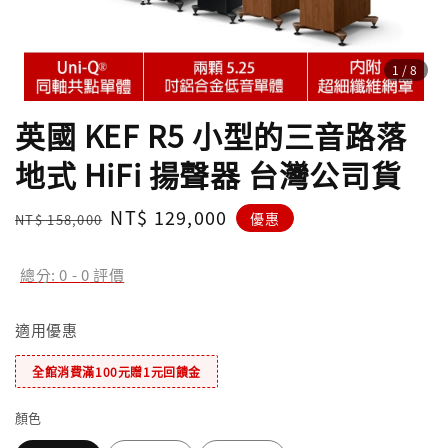
1
/8
英國 KEF R5 小型的三音路落
地式 HiFi 揚聲器 台灣公司貨
Regular
Sale
NT$ 129,000
優惠
NT$ 158,000
price
price
總分:
0
-
0
評價
適用優惠
全館消費滿100元贈1元回饋金
顏色