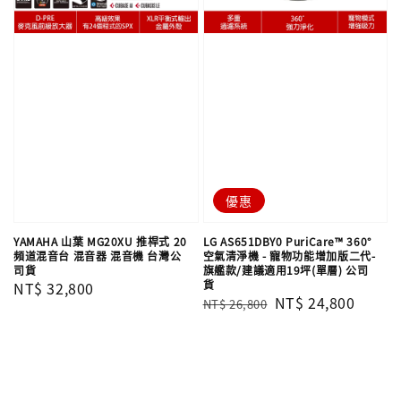
優惠
YAMAHA 山葉 MG20XU 推桿式 20
LG AS651DBY0 PuriCare™ 360°
頻道混音台 混音器 混音機 台灣公
空氣清淨機 - 寵物功能增加版二代-
司貨
旗艦款/建議適用19坪(單層) 公司
貨
Regular
NT$ 32,800
Regular
Sale
NT$ 24,800
NT$ 26,800
price
price
price