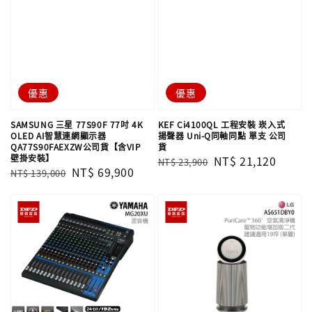
優惠
優惠
SAMSUNG 三星 77S90F 77吋 4K
KEF Ci4100QL 工程安裝 崁入式
OLED AI智慧連網顯示器
揚聲器 Uni-Q同軸同點 單支​​​​​​​ 公司
QA77S90FAEXZW公司貨【含VIP
貨
壁掛安裝】
Regular
Sale
NT$ 21,120
NT$ 23,900
Regular
Sale
NT$ 69,900
NT$ 139,000
price
price
price
price