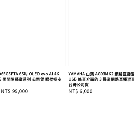
65G5PTA 65吋 OLED evo AI 4K
YAMAHA 山葉 AG03MK2 網路直播
5 零間隙藝廊系列 公司貨 贈壁掛安
USB 錄音介面的 3 聲道網路直播混
台灣公司貨
Sale
NT$ 99,000
Regular
NT$ 6,000
price
price