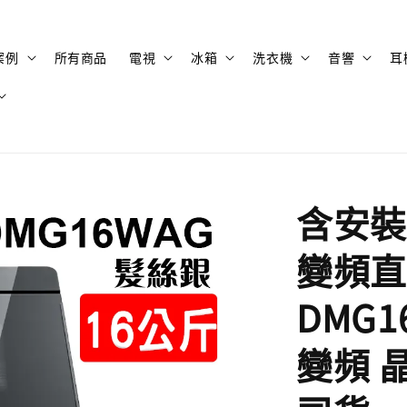
案例
所有商品
電視
冰箱
洗衣機
音響
耳
含安裝 
變頻直
DMG1
變頻 