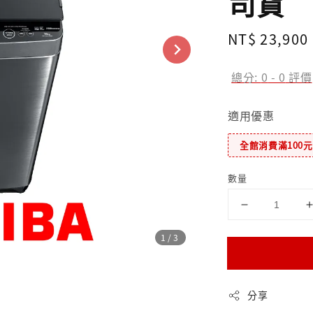
司貨
Regular
NT$ 23,900
price
總分:
0
-
0
評價
適用優惠
全館消費滿100
數量
1
/3
分享