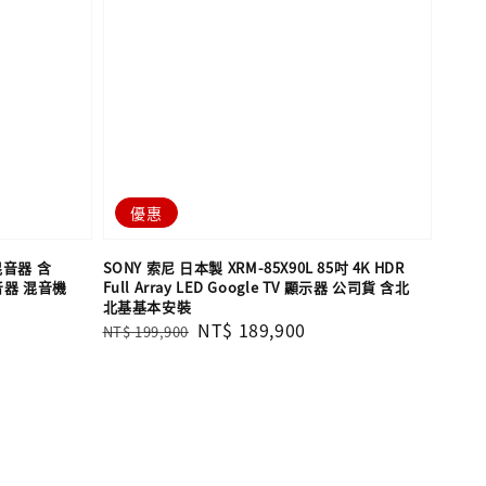
優惠
混音器 含
SONY 索尼 日本製 XRM-85X90L 85吋 4K HDR
音器 混音機
Full Array LED Google TV 顯示器 公司貨 含北
北基基本安裝
Regular
Sale
NT$ 189,900
NT$ 199,900
price
price