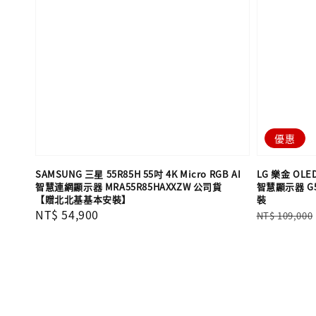
優惠
SAMSUNG 三星 55R85H 55吋 4K Micro RGB AI
LG 樂金 OLED
智慧連網顯示器 MRA55R85HAXXZW 公司貨
智慧顯示器 G
【贈北北基基本安裝】
裝
Regular
NT$ 54,900
Regular
NT$ 109,000
price
price