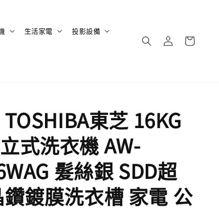
機
生活家電
投影設備
TOSHIBA東芝 16KG
立式洗衣機 AW-
6WAG 髮絲銀 SDD超
晶鑽鍍膜洗衣槽 家電 公