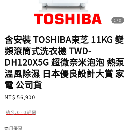
1
/3
含安裝 TOSHIBA東芝 11KG 變
頻滾筒式洗衣機 TWD-
DH120X5G 超微奈米泡泡 熱泵
溫風除濕 日本優良設計大賞 家
電 公司貨
Regular
NT$ 56,900
price
總分:
0
-
0
評價
適用優惠