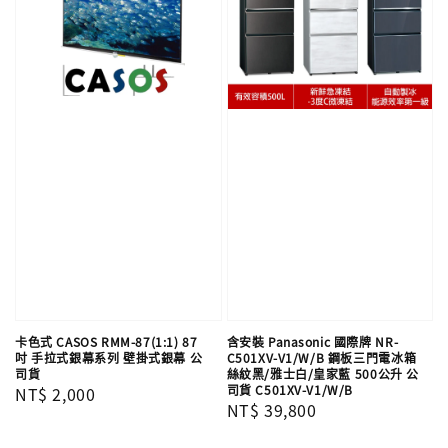
卡色式 CASOS RMM-87(1:1) 87
含安裝 Panasonic 國際牌 NR-
吋 手拉式銀幕系列 壁掛式銀幕 公
C501XV-V1/W/B 鋼板三門電冰箱
司貨
絲紋黑/雅士白/皇家藍 500公升 公
司貨 C501XV-V1/W/B
Regular
NT$ 2,000
Regular
NT$ 39,800
price
price