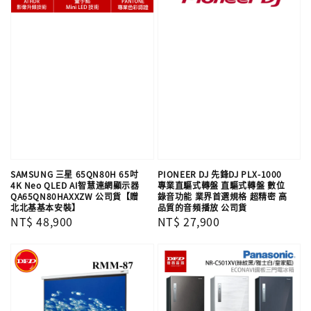
SAMSUNG 三星 65QN80H 65吋
PIONEER DJ 先鋒DJ PLX-1000
4K Neo QLED AI智慧連網顯示器
專業直驅式轉盤 直驅式轉盤 數位
QA65QN80HAXXZW 公司貨【贈
錄音功能 業界首選規格 超精密 高
北北基基本安裝】
品質的音頻播放 公司貨
Regular
NT$ 48,900
Regular
NT$ 27,900
price
price