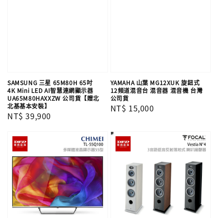
SAMSUNG 三星 65M80H 65吋
YAMAHA 山葉 MG12XUK 旋鈕式
4K Mini LED AI智慧連網顯示器
12頻道混音台 混音器 混音機 台灣
UA65M80HAXXZW 公司貨【贈北
公司貨
北基基本安裝】
Regular
NT$ 15,000
Regular
NT$ 39,900
price
price