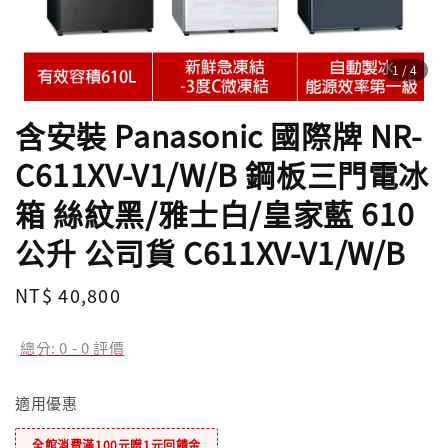
1
/4
含安裝 Panasonic 國際牌 NR-
C611XV-V1/W/B 鋼板三門電冰
箱 絲紋黑/雅士白/皇家藍 610
公升 公司貨 C611XV-V1/W/B
Regular
NT$ 40,800
price
總分:
0
-
0
評價
適用優惠
全館消費滿100元贈1元回饋金