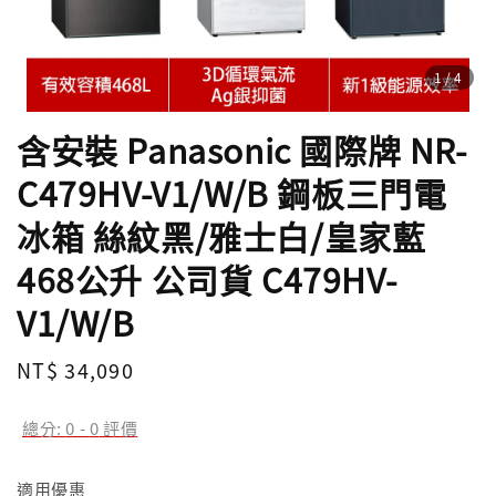
1
/4
含安裝 Panasonic 國際牌 NR-
C479HV-V1/W/B 鋼板三門電
冰箱 絲紋黑/雅士白/皇家藍
468公升 公司貨 C479HV-
V1/W/B
Regular
NT$ 34,090
price
總分:
0
-
0
評價
適用優惠