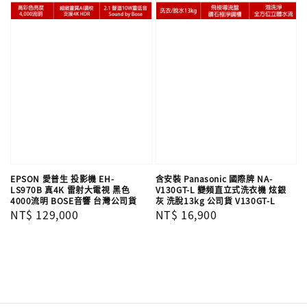
EPSON 愛普生 投影機 EH-
含安裝 Panasonic 國際牌 NA-
LS970B 真4K 雷射大電視 黑色
V130GT-L 變頻直立式洗衣機 炫銀
4000流明 BOSE音響 台灣公司貨
灰 洗脫13kg 公司貨 V130GT-L
Regular
NT$ 129,000
Regular
NT$ 16,900
price
price