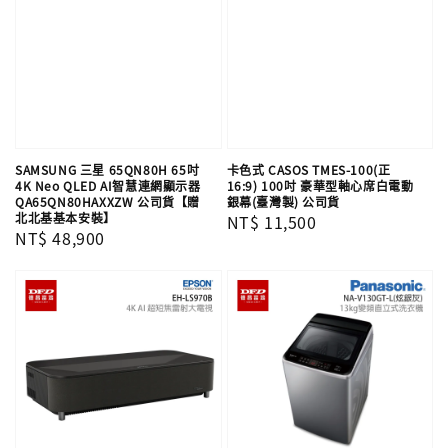
SAMSUNG 三星 65QN80H 65吋
卡色式 CASOS TMES-100(正
4K Neo QLED AI智慧連網顯示器
16:9) 100吋 豪華型軸心席白電動
QA65QN80HAXXZW 公司貨【贈
銀幕(臺灣製) 公司貨
北北基基本安裝】
Regular
NT$ 11,500
Regular
NT$ 48,900
price
price