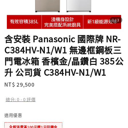
1
/3
含安裝 Panasonic 國際牌 NR-
C384HV-N1/W1 無邊框鋼板三
門電冰箱 香檳金/晶鑽白 385公
升 公司貨 C384HV-N1/W1
Regular
NT$ 29,500
price
總分:
0
-
0
評價
適用優惠
全館消費滿100元贈1元回饋金