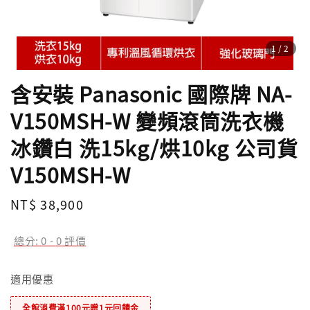
1
/2
含安裝 Panasonic 國際牌 NA-
V150MSH-W 變頻滾筒洗衣機
冰鑽白 洗15kg/烘10kg 公司貨
V150MSH-W
Regular
NT$ 38,900
price
總分:
0
-
0
評價
適用優惠
全館消費滿100元贈1元回饋金