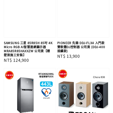
SAMSUNG 三星 85R85H 85吋 4K
PIONEER 先鋒 DDJ-FLX4 入門款
Micro RGB AI智慧連網顯示器
雙軟體DJ控制器 公司貨 (DDJ-400
MRA85R85HAXXZW 公司貨【贈
接續款)
壁掛施工安裝】
Regular
NT$ 13,900
Regular
NT$ 124,900
price
price