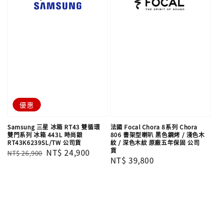
優惠
Samsung 三星 冰箱 RT43 雙循環
法國 Focal Chora 8系列 Chora
雙門系列 冰箱 443L 時尚銀
806 書架型喇叭 黑色鋼烤 / 淺色木
RT43K6239SL/TW 公司貨
紋 / 深色木紋 原廠五年保固 公司
貨
Regular
Sale
NT$ 24,900
NT$ 26,900
Regular
NT$ 39,800
price
price
price