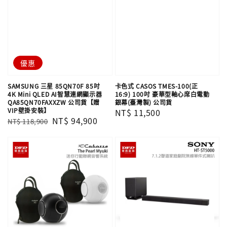
優惠
SAMSUNG 三星 85QN70F 85吋
卡色式 CASOS TMES-100(正
4K Mini QLED AI智慧連網顯示器
16:9) 100吋 豪華型軸心席白電動
QA85QN70FAXXZW 公司貨【贈
銀幕(臺灣製) 公司貨
VIP壁掛安裝】
Regular
NT$ 11,500
Regular
Sale
NT$ 94,900
NT$ 118,900
price
price
price