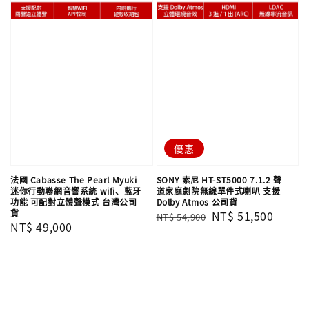
優惠
法國 Cabasse The Pearl Myuki
SONY 索尼 HT-ST5000 7.1.2 聲
迷你行動聯網音響系統 wifi、藍牙
道家庭劇院無線單件式喇叭 支援
功能 可配對立體聲模式 台灣公司
Dolby Atmos 公司貨
貨
Regular
Sale
NT$ 51,500
NT$ 54,900
Regular
NT$ 49,000
price
price
price