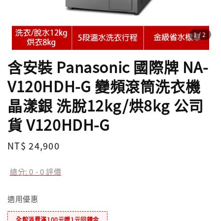
1
/2
含安裝 Panasonic 國際牌 NA-
V120HDH-G 變頻滾筒洗衣機
晶漾銀 洗脫12kg/烘8kg 公司
貨 V120HDH-G
Regular
NT$ 24,900
price
總分:
0
-
0
評價
適用優惠
全館消費滿100元贈1元回饋金