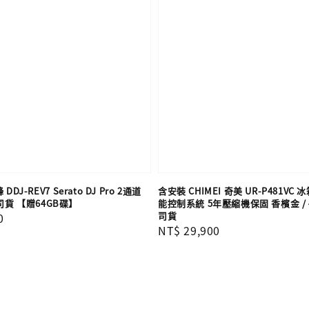
 DDJ-REV7 Serato DJ Pro 2通道
含安裝 CHIMEI 奇美 UR-P481VC 冰
司貨 【贈64GB碟】
能控制系統 5年壓縮機保固 香檳金 / 
司貨
0
Regular
NT$ 29,900
price