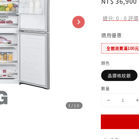
Regular
NT$ 36,900
price
總分:
0
-
0
評價
適用優惠
全館消費滿100
顏色
晶鑽格紋銀
數量
1
/10