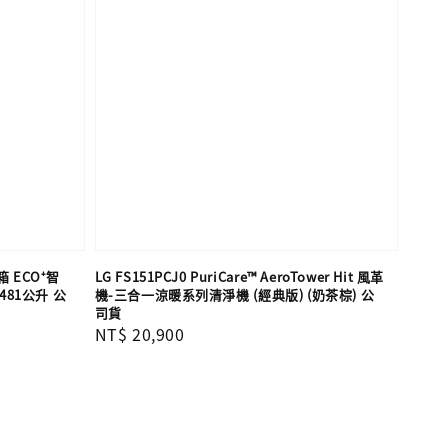
箱 ECO⁺智
LG FS151PCJ0 PuriCare™ AeroTower Hit 風革
481公升 公
機-三合一涼暖系列清淨機 (經典版) (奶茶棕) 公
司貨
Regular
NT$ 20,900
price