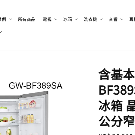
案例
所有商品
電視
冰箱
洗衣機
音響
耳
含基本安
BF38
冰箱 晶
公分窄