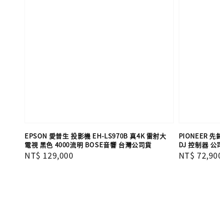
EPSON 愛普生 投影機 EH-LS970B 真4K 雷射大
PIONEER 先鋒
電視 黑色 4000流明 BOSE音響 台灣公司貨
DJ 控制器 公
Regular
NT$ 129,000
Regular
NT$ 72,90
price
price