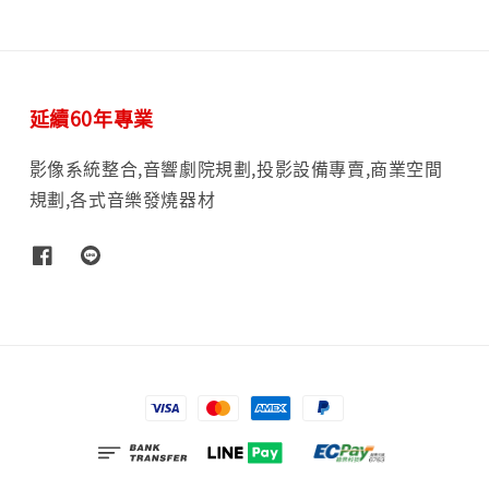
延續60年專業
影像系統整合,音響劇院規劃,投影設備專賣,商業空間
規劃,各式音樂發燒器材