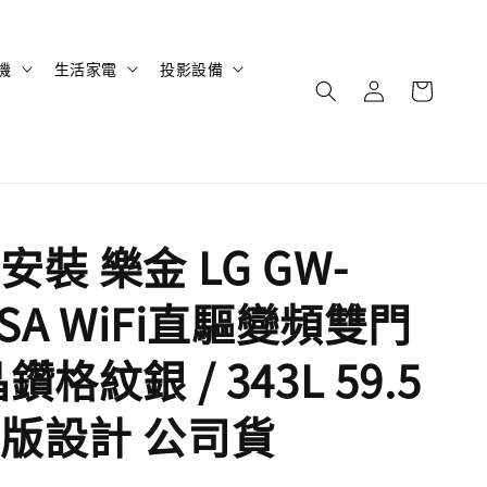
機
生活家電
投影設備
裝 樂金 LG GW-
9SA WiFi直驅變頻雙門
鑽格紋銀 / 343L 59.5
版設計 公司貨