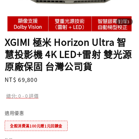
1
/13
XGIMI 極米 Horizon Ultra 智
慧投影機 4K LED+雷射 雙光源
原廠保固 台灣公司貨
Regular
NT$ 69,800
price
總分:
0
-
0
評價
適用優惠
全館消費滿100元贈1元回饋金