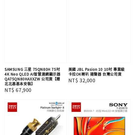
SAMSUNG 三星 75QN80H 75吋
美國 JBL Pasion 10 10吋 專業級
4K Neo QLED AI智慧連網顯示器
卡拉OK喇叭 揚聲器 台灣公司貨
QA75QN80HAXXZW 公司貨【贈
Regular
NT$ 32,000
北北基基本安裝】
price
Regular
NT$ 67,900
price