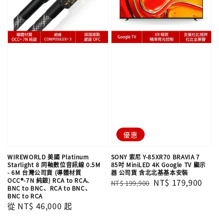
優惠
WIREWORLD 美國 Platinum
SONY 索尼 Y-85XR70 BRAVIA 7
Starlight 8 同軸數位音訊線 0.5M
85吋 MiniLED 4K Google TV 顯示
- 6M 台灣公司貨 (導體材質
器 公司貨 含北北基基本安裝
OCC®-7N 純銀) RCA to RCA、
Regular
Sale
NT$ 179,900
NT$ 199,900
BNC to BNC、RCA to BNC、
price
price
BNC to RCA
Regular
從
NT$ 46,000
起
price