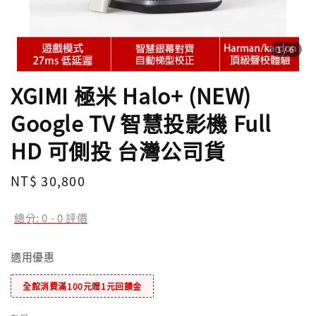
1
/6
XGIMI 極米 Halo+ (NEW)
Google TV 智慧投影機 Full
HD 可側投 台灣公司貨
Regular
NT$ 30,800
price
總分:
0
-
0
評價
適用優惠
全館消費滿100元贈1元回饋金