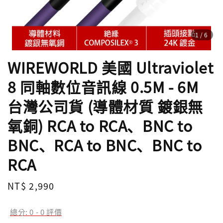
1
/6
WIREWORLD 美國 Ultraviolet
8 同軸數位音訊線 0.5M - 6M
台灣公司貨 (導體材質 鍍銀無
氧銅) RCA to RCA、BNC to
BNC、RCA to BNC、BNC to
RCA
Regular
NT$ 2,990
price
總分:
0
-
0
評價