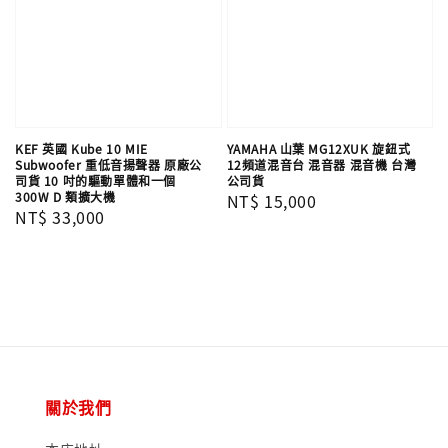
KEF 英國 Kube 10 MIE
YAMAHA 山葉 MG12XUK 旋鈕式
Subwoofer 重低音揚聲器 原廠公
12頻道混音台 混音器 混音機 台灣
司貨 10 吋的驅動單體和一個
公司貨
300W D 類擴大機
Regular
NT$ 15,000
Regular
NT$ 33,000
price
price
關於我們