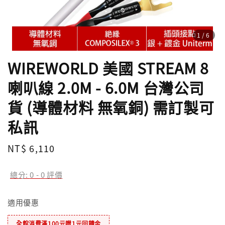
1
/6
WIREWORLD 美國 STREAM 8
喇叭線 2.0M - 6.0M 台灣公司
貨 (導體材料 無氧銅) 需訂製可
私訊
Regular
NT$ 6,110
price
總分:
0
-
0
評價
適用優惠
全館消費滿100元贈1元回饋金