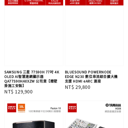
SAMSUNG 三星 77S90H 77吋 4K
BLUESOUND POWERNODE
OLED AI智慧連網顯示器
EDGE N230 數位串流綜合擴大機
QA77S90HAXXZW 公司貨【贈壁
支援 HDMI eARC 連接
掛施工安裝】
Regular
NT$ 29,800
Regular
NT$ 129,900
price
price