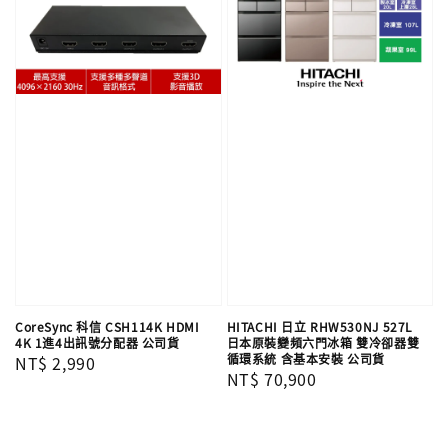
CoreSync 科信 CSH114K HDMI
HITACHI 日立 RHW530NJ 527L
4K 1進4出訊號分配器 公司貨
日本原裝變頻六門冰箱 雙冷卻器雙
循環系統 含基本安裝 公司貨
Regular
NT$ 2,990
Regular
NT$ 70,900
price
price