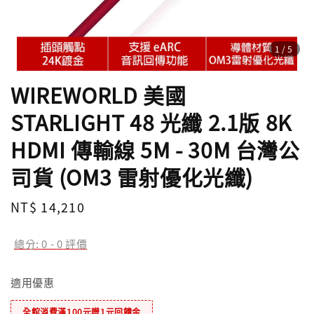
1
/5
WIREWORLD 美國
STARLIGHT 48 光纖 2.1版 8K
HDMI 傳輸線 5M - 30M 台灣公
司貨 (OM3 雷射優化光纖)
Regular
NT$ 14,210
price
總分:
0
-
0
評價
適用優惠
全館消費滿100元贈1元回饋金