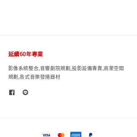
延續60年專業
影像系統整合,音響劇院規劃,投影設備專賣,商業空間
規劃,各式音樂發燒器材