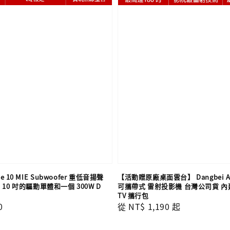
e 10 MIE Subwoofer 重低音揚聲
【活動贈原廠桌面雲台】 Dangbei A
10 吋的驅動單體和一個 300W D
可攜帶式 雷射投影機 台灣公司貨 內建
TV 攜行包
0
Regular
從
NT$ 1,190
起
price