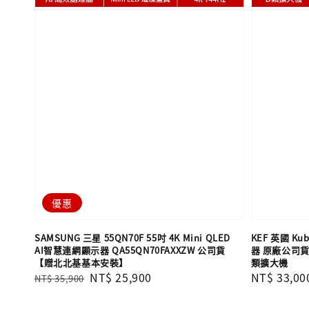
優惠
SAMSUNG 三星 55QN70F 55吋 4K Mini QLED
KEF 英國 Kub
AI智慧連網顯示器 QA55QN70FAXXZW 公司貨
器 原廠公司貨 
【贈北北基基本安裝】
類擴大機
Regular
Sale
NT$ 25,900
Regular
NT$ 33,00
NT$ 35,900
price
price
price