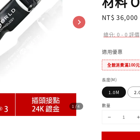
材料 O
Regular
NT$ 36,000
price
總分:
0
-
0
評價
適用優惠
全館消費滿100
長度(M)
1.0M
2.
數量
1
/4