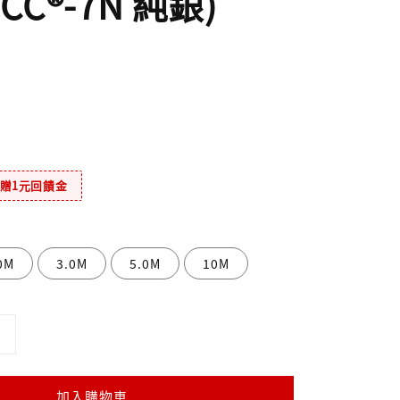
CC®-7N 純銀)
元贈1元回饋金
0M
3.0M
5.0M
10M
加入購物車