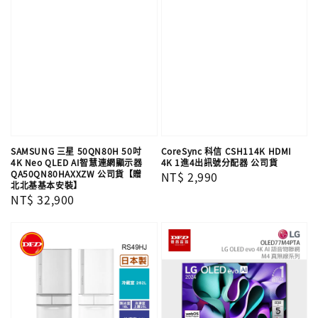
SAMSUNG 三星 50QN80H 50吋
CoreSync 科信 CSH114K HDMI
4K Neo QLED AI智慧連網顯示器
4K 1進4出訊號分配器 公司貨
QA50QN80HAXXZW 公司貨【贈
Regular
NT$ 2,990
北北基基本安裝】
price
Regular
NT$ 32,900
price