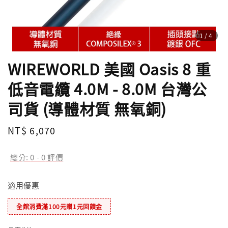
1
/4
WIREWORLD 美國 Oasis 8 重
低音電纜 4.0M - 8.0M 台灣公
司貨 (導體材質 無氧銅)
Regular
NT$ 6,070
price
總分:
0
-
0
評價
適用優惠
全館消費滿100元贈1元回饋金