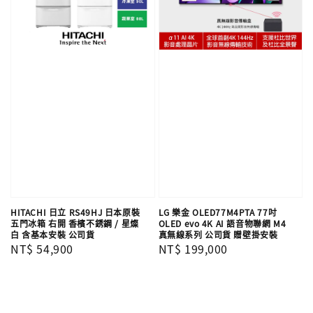
HITACHI 日立 RS49HJ 日本原裝
LG 樂金 OLED77M4PTA 77吋
五門冰箱 右開 香檳不銹鋼 / 星燦
OLED evo 4K AI 語音物聯網 M4
白 含基本安裝 公司貨
真無線系列 公司貨 贈壁掛安裝
Regular
NT$ 54,900
Regular
NT$ 199,000
price
price