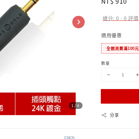
Regular
NT$ 910
price
總分:
0
-
0
評價
適用優惠
全館消費滿100
數量
1
/4
分享