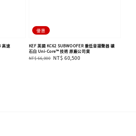
優惠
18 高速
KEF 英國 KC62 SUBWOOFER 重低音揚聲器 礦
石白 Uni-Core™ 技術 原廠公司貨
Regular
Sale
NT$ 60,500
NT$ 66,000
price
price