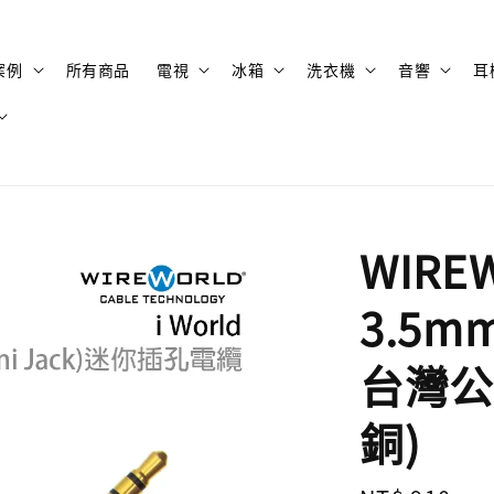
案例
所有商品
電視
冰箱
洗衣機
音響
耳
WIREW
3.5mm
台灣公
銅)