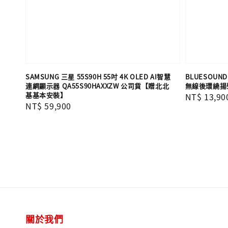
SAMSUNG 三星 55S90H 55吋 4K OLED AI智慧
BLUESOUN
連網顯示器 QA55S90HAXXZW 公司貨【贈北北
無線後環繞揚
基基本安裝】
Regular
NT$ 13,90
Regular
NT$ 59,900
price
price
關於我們