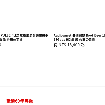
D PULSE FLEX 無線串流音樂揚聲器
Audioquest 美國線聖 Root Beer 
聲器 台灣公司貨
18Gbps HDMI 線 台灣公司貨
0
Regular
從
NT$ 18,400
起
price
延續60年專業