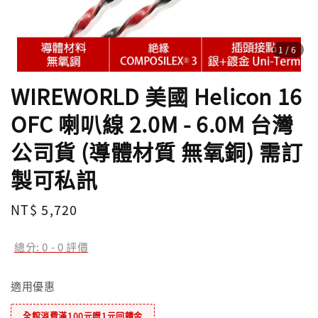
1
/6
WIREWORLD 美國 Helicon 16
OFC 喇叭線 2.0M - 6.0M 台灣
公司貨 (導體材質 無氧銅) 需訂
製可私訊
Regular
NT$ 5,720
price
總分:
0
-
0
評價
適用優惠
全館消費滿100元贈1元回饋金