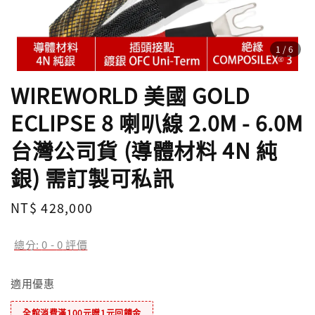
1
/6
WIREWORLD 美國 GOLD
ECLIPSE 8 喇叭線 2.0M - 6.0M
台灣公司貨 (導體材料 4N 純
銀) 需訂製可私訊
Regular
NT$ 428,000
price
總分:
0
-
0
評價
適用優惠
全館消費滿100元贈1元回饋金