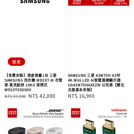
優惠
【免費安裝】清倉限量1台 三星
SAMSUNG 三星 43M70H 43吋
SAMSUNG 洗衣機 WD19T AI 衣管
4K Mini LED AI智慧連網顯示器
家 蒸洗脫烘 19KG 滾筒式
UA43M70HAXXZW 公司貨【贈北
WD19T6500GV
北基基本安裝】
Regular
Sale
NT$ 42,000
Regular
NT$ 16,900
NT$ 59,900
price
price
price