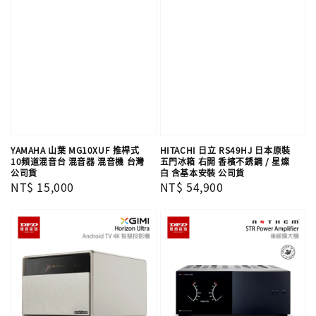
YAMAHA 山葉 MG10XUF 推桿式
HITACHI 日立 RS49HJ 日本原裝
10頻道混音台 混音器 混音機 台灣
五門冰箱 右開 香檳不銹鋼 / 星燦
公司貨
白 含基本安裝 公司貨
Regular
NT$ 15,000
Regular
NT$ 54,900
price
price