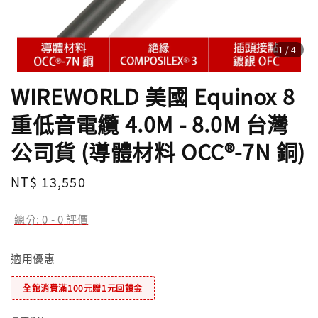
1
/4
WIREWORLD 美國 Equinox 8
重低音電纜 4.0M - 8.0M 台灣
公司貨 (導體材料 OCC®-7N 銅)
Regular
NT$ 13,550
price
總分:
0
-
0
評價
適用優惠
全館消費滿100元贈1元回饋金