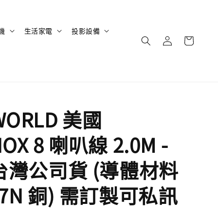
機
生活家電
投影設備
WORLD 美國
OX 8 喇叭線 2.0M -
M 台灣公司貨 (導體材料
-7N 銅) 需訂製可私訊