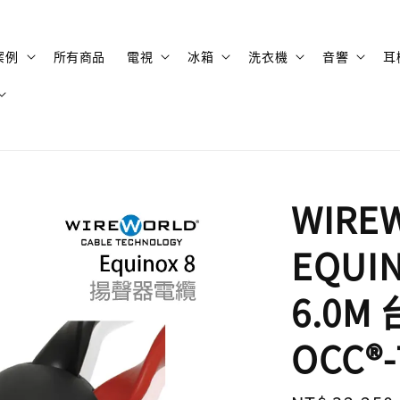
案例
所有商品
電視
冰箱
洗衣機
音響
耳
WIRE
EQUIN
6.0
OCC®