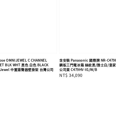
e OMNIJEWEL C CHANNEL
含安裝 Panasonic 國際牌 NR-C479H
KET BLK WHT 黑色 白色 BLACK
鋼板三門電冰箱 絲紋黑/雅士白/皇家藍
niJewel 中置揚聲器壁掛架 台灣公司
公司貨 C479HV-V1/W/B
Regular
NT$ 34,090
price