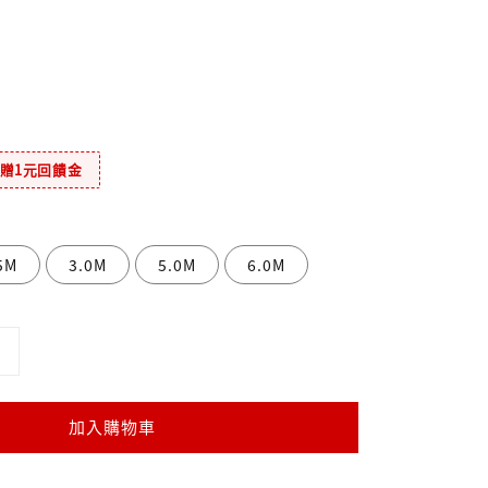
元贈1元回饋金
5M
3.0M
5.0M
6.0M
加入購物車