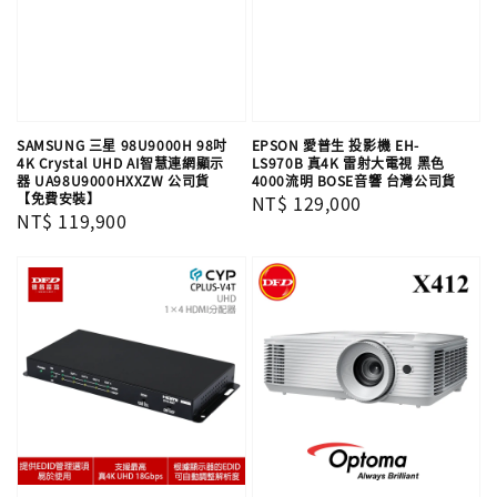
SAMSUNG 三星 98U9000H 98吋
EPSON 愛普生 投影機 EH-
4K Crystal UHD AI智慧連網顯示
LS970B 真4K 雷射大電視 黑色
器 UA98U9000HXXZW 公司貨
4000流明 BOSE音響 台灣公司貨
【免費安裝】
Regular
NT$ 129,000
Regular
NT$ 119,900
price
price