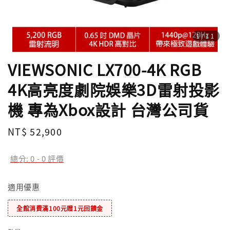
1
/11
VIEWSONIC LX700-4K RGB
4K高亮度劇院娛樂3D雷射投影
機 專為Xbox設計 台灣公司貨
Regular
NT$ 52,900
price
總分:
0
-
0
評價
適用優惠
全館消費滿100元贈1元回饋金