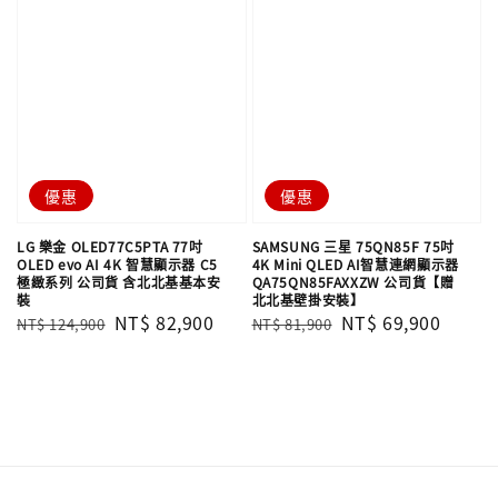
優惠
優惠
LG 樂金 OLED77C5PTA 77吋
SAMSUNG 三星 75QN85F 75吋
OLED evo AI 4K 智慧顯示器 C5
4K Mini QLED AI智慧連網顯示器
極緻系列 公司貨 含北北基基本安
QA75QN85FAXXZW 公司貨【贈
裝
北北基壁掛安裝】
Regular
Sale
NT$ 82,900
Regular
Sale
NT$ 69,900
NT$ 124,900
NT$ 81,900
price
price
price
price