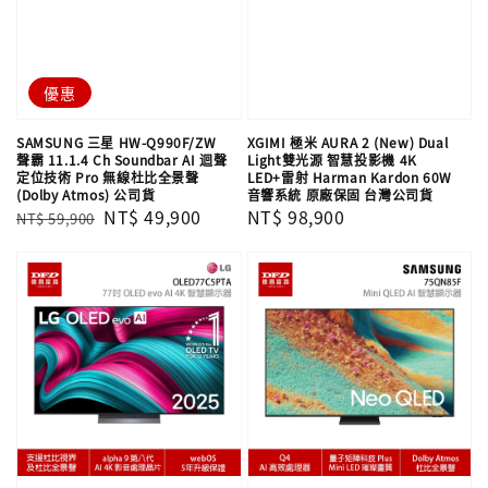
優惠
SAMSUNG 三星 HW-Q990F/ZW
XGIMI 極米 AURA 2 (New) Dual
聲霸 11.1.4 Ch Soundbar AI 迴聲
Light雙光源 智慧投影機 4K
定位技術 Pro 無線杜比全景聲
LED+雷射 Harman Kardon 60W
(Dolby Atmos) 公司貨
音響系統 原廠保固 台灣公司貨
Regular
Sale
NT$ 49,900
Regular
NT$ 98,900
NT$ 59,900
price
price
price