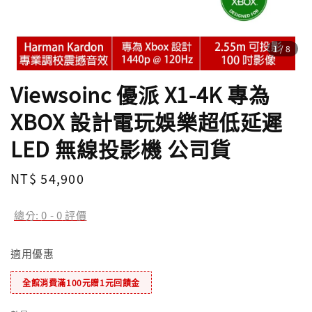
1
/8
Viewsoinc 優派 X1-4K 專為
XBOX 設計電玩娛樂超低延遲
LED 無線投影機 公司貨
Regular
NT$ 54,900
price
總分:
0
-
0
評價
適用優惠
全館消費滿100元贈1元回饋金