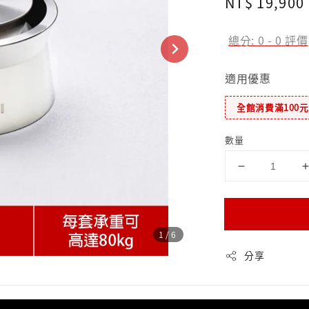
Regular
NT$ 19,900
price
總分:
0
-
0
評價
適用優惠
全館消費滿100
數量
1
/6
分享