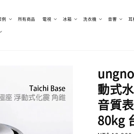
案例
所有商品
電視
冰箱
洗衣機
音響
耳
ungno
動式水
音質表
80kg