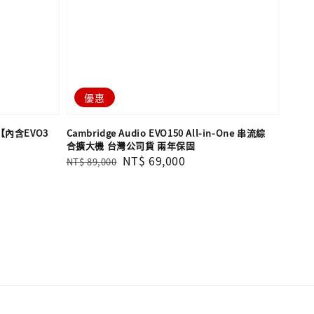
優惠
 【內含EVO3
Cambridge Audio EVO150 All-in-One 串流綜
合擴大機 台灣公司貨 兩年保固
Regular
Sale
NT$ 69,000
NT$ 89,000
price
price