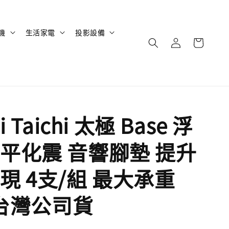
機
生活家電
投影設備
i Taichi 太極 Base 浮
平化震 音響腳墊 提升
現 4支/組 最大承重
 台灣公司貨