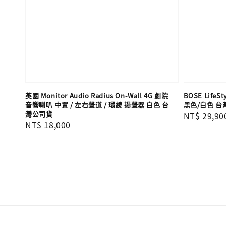
英國 Monitor Audio Radius On-Wall 4G 劇院
BOSE LifeS
音響喇叭 中置 / 左右聲道 / 環繞 揚聲器 白色 台
黑色/白色 台
灣公司貨
Regular
NT$ 29,90
Regular
NT$ 18,000
price
price