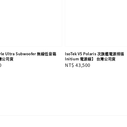
tyle Ultra Subwoofer 無線低音箱
IsoTek V5 Polaris 次旗艦電源排插
灣公司貨
Initium 電源線】 台灣公司貨
0
Regular
NT$ 43,500
price