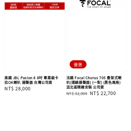
優惠
美國 JBL Pasion 8 8吋 專業級卡
法國 Focal Chorus 705 書架式喇
拉OK喇叭 揚聲器 台灣公司貨
叭(環繞揚聲器) (一對) (黑色風格)
送北區精緻安裝 公司貨
Regular
NT$ 28,000
Regular
Sale
NT$ 22,700
NT$ 32,000
price
price
price