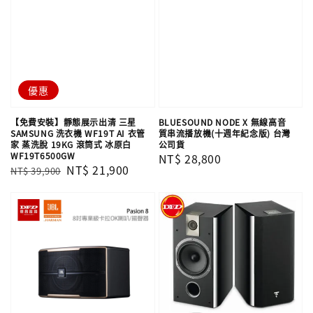
優惠
【免費安裝】靜態展示出清 三星
BLUESOUND NODE X 無線高音
SAMSUNG 洗衣機 WF19T AI 衣管
質串流播放機(十週年紀念版) 台灣
家 蒸洗脫 19KG 滾筒式 冰原白
公司貨
WF19T6500GW
Regular
NT$ 28,800
Regular
Sale
NT$ 21,900
NT$ 39,900
price
price
price