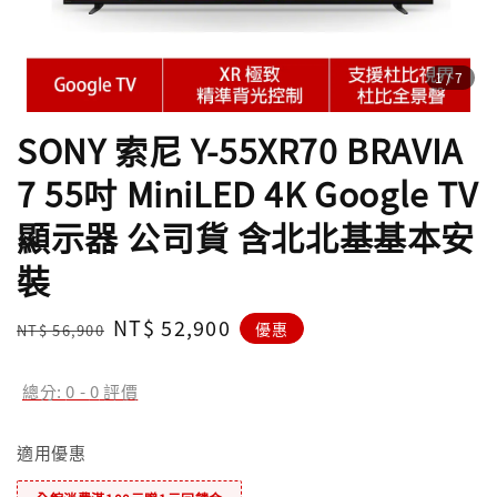
1
/7
SONY 索尼 Y-55XR70 BRAVIA
7 55吋 MiniLED 4K Google TV
顯示器 公司貨 含北北基基本安
裝
Regular
Sale
NT$ 52,900
優惠
NT$ 56,900
price
price
總分:
0
-
0
評價
適用優惠