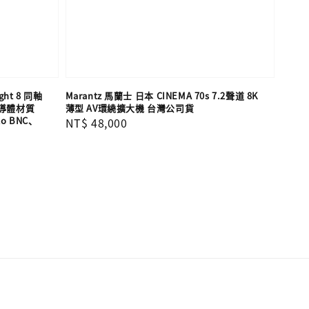
ght 8 同軸
Marantz 馬蘭士 日本 CINEMA 70s 7.2聲道 8K
 (導體材質
薄型 AV環繞擴大機 台灣公司貨
to BNC、
Regular
NT$ 48,000
price