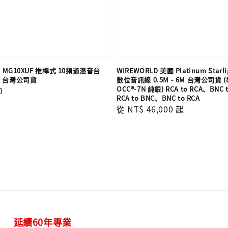
葉 MG10XUF 推桿式 10頻道混音台
WIREWORLD 美國 Platinum Starli
 台灣公司貨
數位音訊線 0.5M - 6M 台灣公司貨
OCC®-7N 純銀) RCA to RCA、BNC 
0
RCA to BNC、BNC to RCA
Regular
從
NT$ 46,000
起
price
延續60年專業