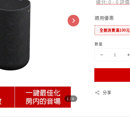
總分:
0
-
0
評價
適用優惠
全館消費滿100
數量
分享
1
/4