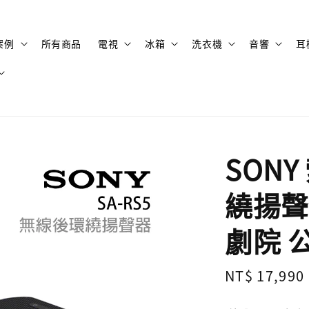
案例
所有商品
電視
冰箱
洗衣機
音響
耳
SONY
繞揚聲
劇院 
Regular
NT$ 17,990
price