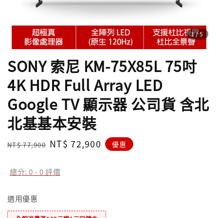
1
/5
SONY 索尼 KM-75X85L 75吋
4K HDR Full Array LED
Google TV 顯示器 公司貨 含北
北基基本安裝
Regular
Sale
NT$ 72,900
優惠
NT$ 77,900
price
price
總分:
0
-
0
評價
適用優惠