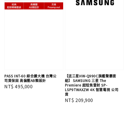
PASS INT-60 綜合擴大機 台灣公
【送三星HW-Q990C旗艦聲霸套
司貨保固 高偏壓AB類設計
組】 SAMSUNG 三星 The
Premiere 超短焦雷射 SP-
Regular
NT$ 495,000
LSP9TWAXZW 4K 智慧電視 公司
price
貨
Regular
NT$ 209,900
price