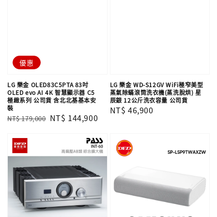
優惠
LG 樂金 OLED83C5PTA 83吋
LG 樂金 WD-S12GV WiFi極窄美型
OLED evo AI 4K 智慧顯示器 C5
蒸氣除蟎滾筒洗衣機(蒸洗脫烘) 星
極緻系列 公司貨 含北北基基本安
辰銀 12公斤洗衣容量 公司貨
裝
Regular
NT$ 46,900
Regular
Sale
NT$ 144,900
NT$ 179,000
price
price
price