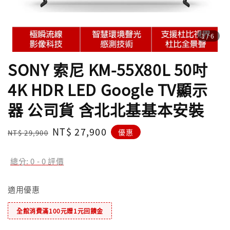
1
/6
SONY 索尼 KM-55X80L 50吋
4K HDR LED Google TV顯示
器 公司貨 含北北基基本安裝
Regular
Sale
NT$ 27,900
優惠
NT$ 29,900
price
price
總分:
0
-
0
評價
適用優惠
全館消費滿100元贈1元回饋金