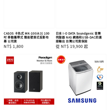
CASOS 卡色式 MK-100(4:3) 100
日本 I-O DATA Soundgenic 音樂
吋 移動攜帶式 簡易壁掛式投影布
伺服器 NAS 網路和USB-DAC的連
幕 公司貨
接輸出 台灣公司貨保固
Regular
NT$ 1,800
Regular
從
NT$ 19,900
起
price
price