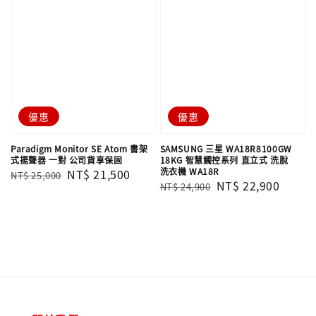
優惠
優惠
Paradigm Monitor SE Atom 書架
SAMSUNG 三星 WA18R8100GW
式揚聲器 一對 公司貨享保固
18KG 智慧觸控系列 直立式 洗脫
洗衣機 WA18R
Regular
Sale
NT$ 21,500
NT$ 25,000
Regular
Sale
NT$ 22,900
NT$ 24,900
price
price
price
price