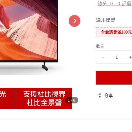
總分:
0
-
0
評價
適用優惠
全館消費滿100
數量
分享
1
/6