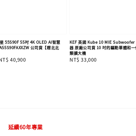
 55S90F 55吋 4K OLED AI智慧
KEF 英國 Kube 10 MIE Subwoo
55S90FAXXZW 公司貨【贈北北
器 原廠公司貨 10 吋的驅動單體和一個 
類擴大機
Sale
NT$ 40,900
Regular
NT$ 33,000
price
price
延續60年專業