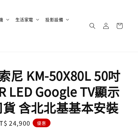
機
生活家電
投影設備
 索尼 KM-50X80L 50吋
R LED Google TV顯示
司貨 含北北基基本安裝
ale
T$ 24,900
優惠
rice