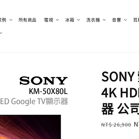
案例
所有商品
電視
冰箱
洗衣機
音響
耳
SONY
4K HD
器 公
Regular
S
N
NT$ 26,900
price
p