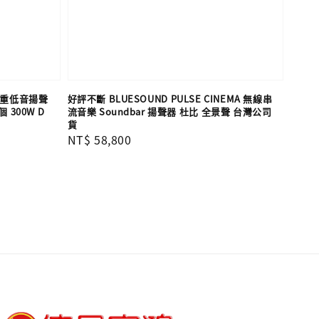
fer 重低音揚聲
好評不斷 BLUESOUND PULSE CINEMA 無線串
300W D
流音樂 Soundbar 揚聲器 杜比 全景聲 台灣公司
貨
Regular
NT$ 58,800
price