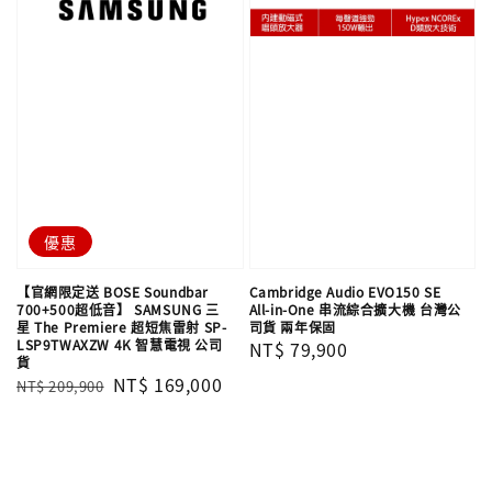
優惠
【官網限定送 BOSE Soundbar
Cambridge Audio EVO150 SE
700+500超低音】 SAMSUNG 三
All-in-One 串流綜合擴大機 台灣公
星 The Premiere 超短焦雷射 SP-
司貨 兩年保固
LSP9TWAXZW 4K 智慧電視 公司
Regular
NT$ 79,900
貨
price
Regular
Sale
NT$ 169,000
NT$ 209,900
price
price