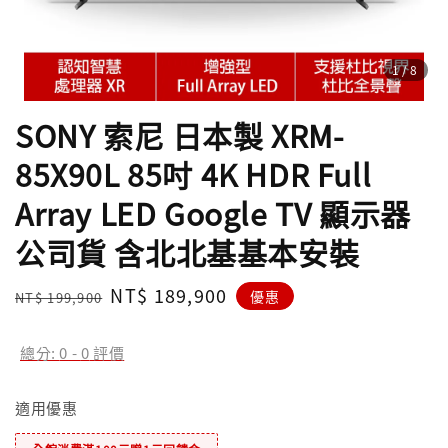
1
/8
SONY 索尼 日本製 XRM-
85X90L 85吋 4K HDR Full
Array LED Google TV 顯示器
公司貨 含北北基基本安裝
Regular
Sale
NT$ 189,900
優惠
NT$ 199,900
price
price
總分:
0
-
0
評價
適用優惠