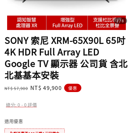
1
/8
SONY 索尼 XRM-65X90L 65吋
4K HDR Full Array LED
Google TV 顯示器 公司貨 含北
北基基本安裝
Regular
Sale
NT$ 49,900
優惠
NT$ 57,900
price
price
總分:
0
-
0
評價
適用優惠