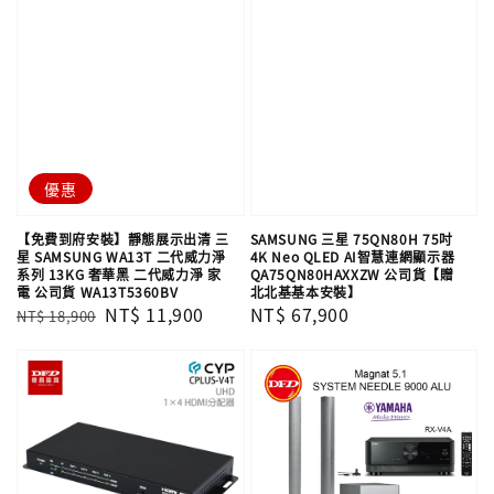
優惠
【免費到府安裝】靜態展示出清 三
SAMSUNG 三星 75QN80H 75吋
星 SAMSUNG WA13T 二代威力淨
4K Neo QLED AI智慧連網顯示器
系列 13KG 奢華黑 二代威力淨 家
QA75QN80HAXXZW 公司貨【贈
電 公司貨 WA13T5360BV
北北基基本安裝】
Regular
Sale
NT$ 11,900
Regular
NT$ 67,900
NT$ 18,900
price
price
price