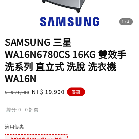
1
/4
SAMSUNG 三星
WA16N6780CS 16KG 雙效手
洗系列 直立式 洗脫 洗衣機
WA16N
Regular
Sale
NT$ 19,900
優惠
NT$ 21,900
price
price
總分:
0
-
0
評價
適用優惠