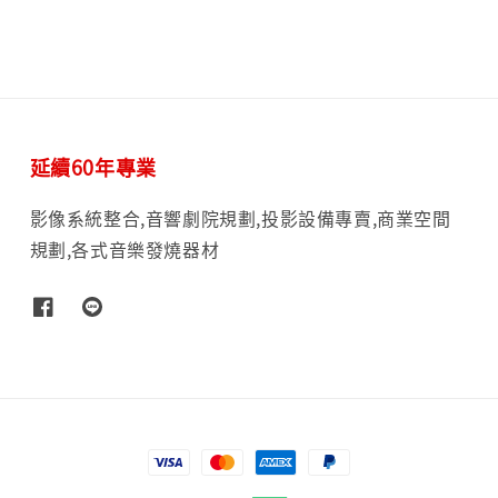
延續60年專業
影像系統整合,音響劇院規劃,投影設備專賣,商業空間
規劃,各式音樂發燒器材