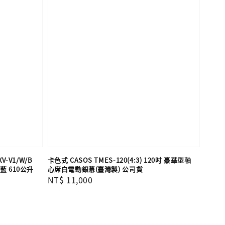
V-V1/W/B
卡色式 CASOS TMES-120(4:3) 120吋 豪華型軸
 610公升
心席白電動銀幕(臺灣製) 公司貨
Regular
NT$ 11,000
price