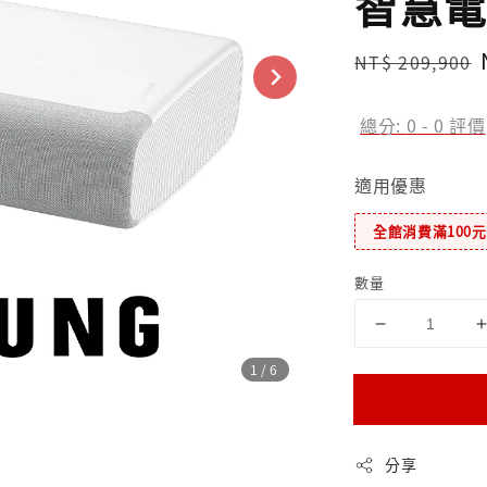
智慧電
Regular
NT$ 209,900
price
總分:
0
-
0
評價
適用優惠
全館消費滿100
數量
1
/6
分享