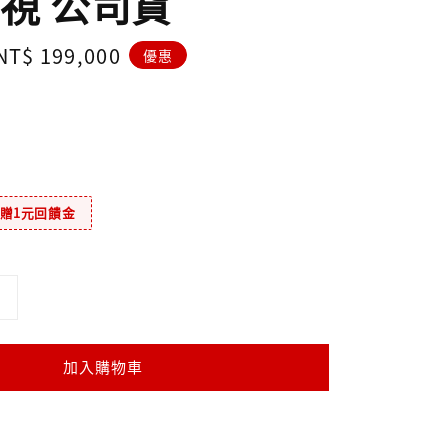
視 公司貨
Sale
NT$ 199,000
優惠
price
元贈1元回饋金
加入購物車