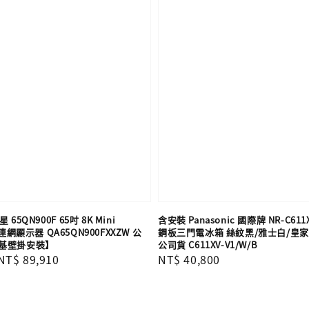
 65QN900F 65吋 8K Mini
含安裝 Panasonic 國際牌 NR-C611X
連網顯示器 QA65QN900FXXZW 公
鋼板三門電冰箱 絲紋黑/雅士白/皇家藍
基壁掛安裝】
公司貨 C611XV-V1/W/B
Sale
NT$ 89,910
Regular
NT$ 40,800
price
price