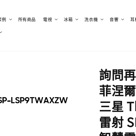
案例
所有商品
電視
冰箱
洗衣機
音響
耳
詢問再
菲涅爾
三星 T
雷射 S