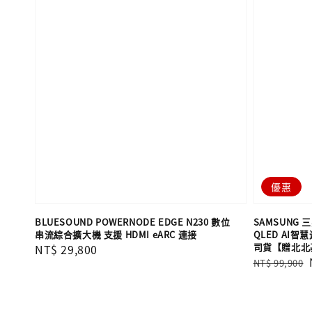
優惠
BLUESOUND POWERNODE EDGE N230 數位
SAMSUNG 三星
串流綜合擴大機 支援 HDMI eARC 連接
QLED AI智慧
司貨【贈北北
Regular
NT$ 29,800
Regular
NT$ 99,900
price
price