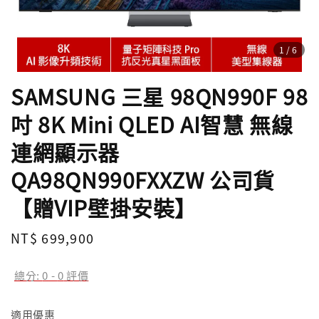
1
/6
SAMSUNG 三星 98QN990F 98
吋 8K Mini QLED AI智慧 無線
連網顯示器
QA98QN990FXXZW 公司貨
【贈VIP壁掛安裝】
Regular
NT$ 699,900
price
總分:
0
-
0
評價
適用優惠