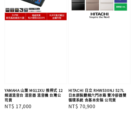
YAMAHA 山葉 MG12XU 推桿式 12
HITACHI 日立 RHW530NJ 527L
頻道混音台 混音器 混音機 台灣公
日本原裝變頻六門冰箱 雙冷卻器雙
司貨
循環系統 含基本安裝 公司貨
Regular
NT$ 17,000
Regular
NT$ 70,900
price
price