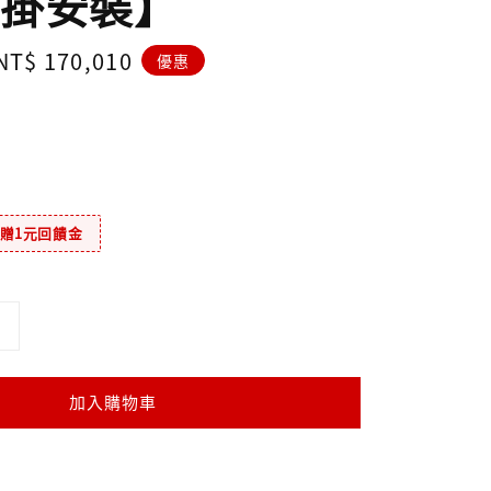
掛安裝】
Sale
NT$ 170,010
優惠
price
元贈1元回饋金
加入購物車