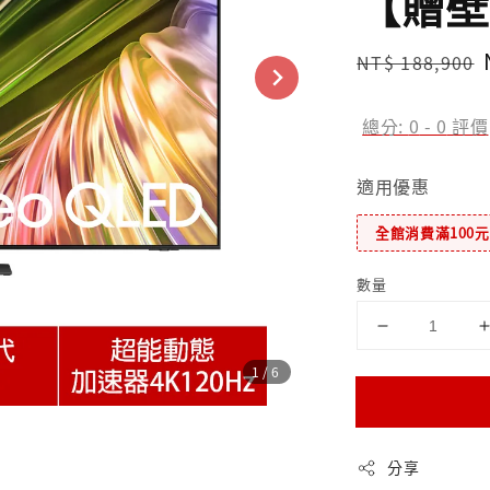
【贈壁
Regular
NT$ 188,900
price
總分:
0
-
0
評價
適用優惠
全館消費滿100
數量
1
/6
分享