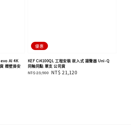
優惠
evo AI 4K
KEF Ci4100QL 工程安裝 崁入式 揚聲器 Uni-Q
司貨 贈壁掛安
同軸同點 單支​​​​​​​ 公司貨
Regular
Sale
NT$ 21,120
NT$ 23,900
price
price