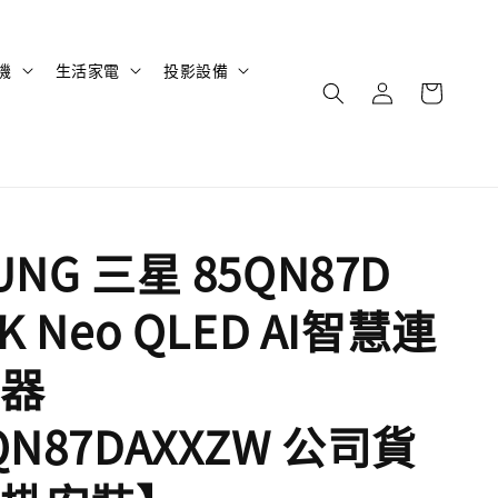
機
生活家電
投影設備
UNG 三星 85QN87D
4K Neo QLED AI智慧連
器
QN87DAXXZW 公司貨