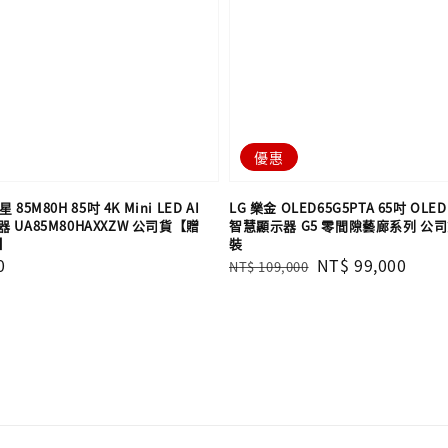
優惠
 85M80H 85吋 4K Mini LED AI
LG 樂金 OLED65G5PTA 65吋 OLED 
UA85M80HAXXZW 公司貨【贈
智慧顯示器 G5 零間隙藝廊系列 公
】
裝
0
Regular
Sale
NT$ 99,000
NT$ 109,000
price
price