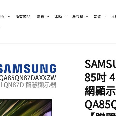
案例
所有商品
電視
冰箱
洗衣機
音響
耳
SAMS
85吋 
網顯示
QA85