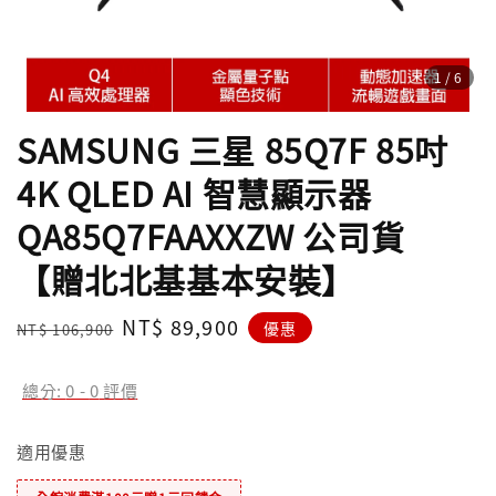
1
/6
SAMSUNG 三星 85Q7F 85吋
4K QLED AI 智慧顯示器
QA85Q7FAAXXZW 公司貨
【贈北北基基本安裝】
Regular
Sale
NT$ 89,900
優惠
NT$ 106,900
price
price
總分:
0
-
0
評價
適用優惠