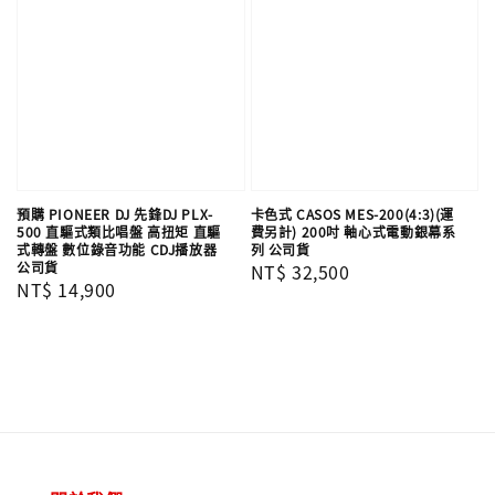
預購 PIONEER DJ 先鋒DJ PLX-
卡色式 CASOS MES-200(4:3)(運
500 直驅式類比唱盤 高扭矩 直驅
費另計) 200吋 軸心式電動銀幕系
式轉盤 數位錄音功能 CDJ播放器
列 公司貨
公司貨
Regular
NT$ 32,500
Regular
NT$ 14,900
price
price