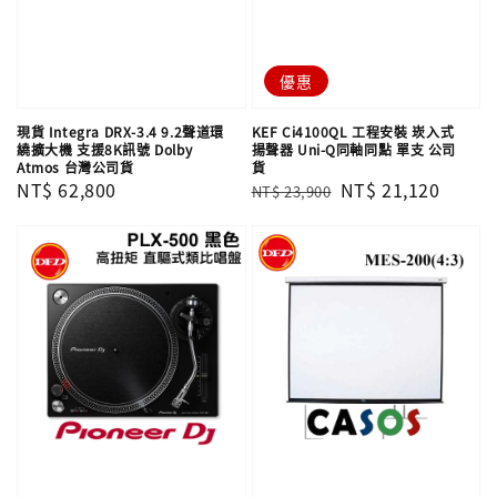
優惠
現貨 Integra DRX-3.4 9.2聲道環
KEF Ci4100QL 工程安裝 崁入式
繞擴大機 支援8K訊號 Dolby
揚聲器 Uni-Q同軸同點 單支​​​​​​​ 公司
Atmos 台灣公司貨
貨
Regular
NT$ 62,800
Regular
Sale
NT$ 21,120
NT$ 23,900
price
price
price