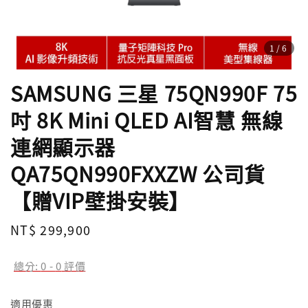
1
/6
SAMSUNG 三星 75QN990F 75
吋 8K Mini QLED AI智慧 無線
連網顯示器
QA75QN990FXXZW 公司貨
【贈VIP壁掛安裝】
Regular
NT$ 299,900
售完
price
總分:
0
-
0
評價
適用優惠