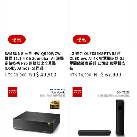
優惠
優惠
SAMSUNG 三星 HW-Q990F/ZW
LG 樂金 OLED55G5PTA 55吋
聲霸 11.1.4 Ch Soundbar AI 迴聲
OLED evo AI 4K 智慧顯示器 G5
定位技術 Pro 無線杜比全景聲
零間隙藝廊系列 公司貨 贈壁掛安
(Dolby Atmos) 公司貨
裝
Regular
Sale
NT$ 49,900
Regular
Sale
NT$ 67,900
NT$ 59,900
NT$ 74,900
price
price
price
price