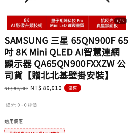
1
/6
SAMSUNG 三星 65QN900F 65
吋 8K Mini QLED AI智慧連網
顯示器 QA65QN900FXXZW 公
司貨【贈北北基壁掛安裝】
Regular
Sale
NT$ 89,910
優惠
NT$ 99,900
price
price
總分:
0
-
0
評價
適用優惠