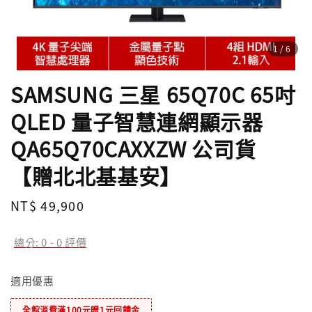
1
/6
SAMSUNG 三星 65Q70C 65吋
QLED 量子智慧連網顯示器
QA65Q70CAXXZW 公司貨
【贈北北基基安】
Regular
NT$ 49,900
售完
price
總分:
0
-
0
評價
適用優惠
全館消費滿100元贈1元回饋金