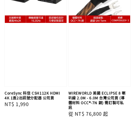
CoreSync 科信 CSH112K HDMI
WIREWORLD 美國 ECLIPSE 8 喇
4K 1進2出訊號分配器 公司貨
叭線 2.0M - 6.0M 台灣公司貨 (導
體材料 OCC®-7N 銅) 需訂製可私
Regular
NT$ 1,990
訊
price
Regular
從
NT$ 76,800
起
price