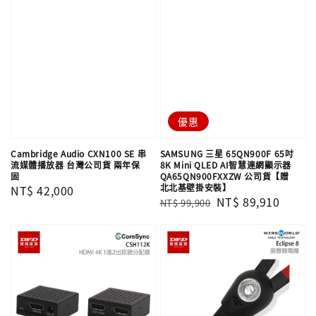
優惠
Cambridge Audio CXN100 SE 串
SAMSUNG 三星 65QN900F 65吋
流媒體播放器 台灣公司貨 兩年保
8K Mini QLED AI智慧連網顯示器
固
QA65QN900FXXZW 公司貨【贈
北北基壁掛安裝】
Regular
NT$ 42,000
Regular
Sale
NT$ 89,910
NT$ 99,900
price
price
price